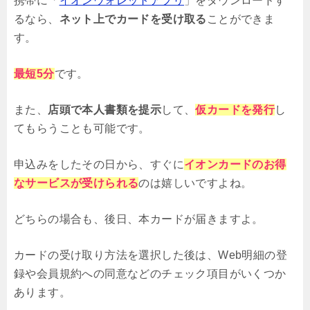
携帯に「
イオンウォレットアプリ
」をダウンロードす
るなら、
ネット上でカードを受け取る
ことができま
す。
最短5分
です。
また、
店頭で本人書類を提示
して、
仮カードを発
行
し
てもらうことも可能です。
申込みをしたその日から、すぐに
イオンカードのお得
なサービスが受けられる
のは嬉しいですよね。
どちらの場合も、後日、本カードが届きますよ。
カードの受け取り方法を選択した後は、Web明細の登
録や会員規約への同意などのチェック項目がいくつか
あります。