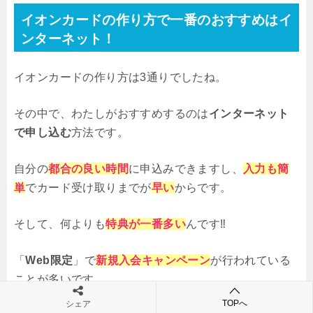
イオンカードの作り方で一番のおすすめはイ
ンターネット！
イオンカードの作り方は3通りでしたね。
その中で、わたしがおすすめするのは
インターネット
で申し込む
方法です。
自分の
都合の良い時間
に申込みできますし、
入力も簡
単
でカード受け取りまでが
早い
からです。
そして、何よりも
特典が一番多い
んです‼
「
Web限定
」で
新規入会キャンペーン
が行われている
ことが多いです。
TOPへ
シェア