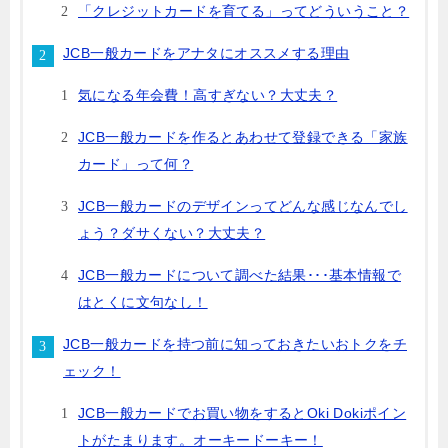
「クレジットカードを育てる」ってどういうこと？
JCB一般カードをアナタにオススメする理由
気になる年会費！高すぎない？大丈夫？
JCB一般カードを作るとあわせて登録できる「家族
カード」って何？
JCB一般カードのデザインってどんな感じなんでし
ょう？ダサくない？大丈夫？
JCB一般カードについて調べた結果･･･基本情報で
はとくに文句なし！
JCB一般カードを持つ前に知っておきたいおトクをチ
ェック！
JCB一般カードでお買い物をするとOki Dokiポイン
トがたまります。オーキードーキー！