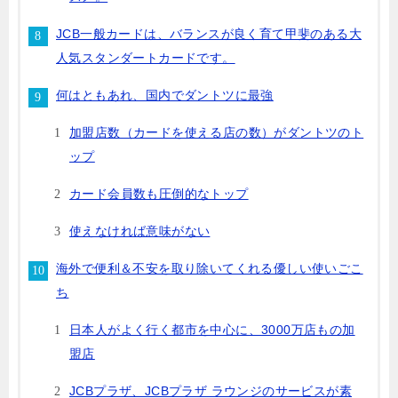
JCB一般カードは、バランスが良く育て甲斐のある大
人気スタンダートカードです。
何はともあれ、国内でダントツに最強
加盟店数（カードを使える店の数）がダントツのト
ップ
カード会員数も圧倒的なトップ
使えなければ意味がない
海外で便利＆不安を取り除いてくれる優しい使いごこ
ち
日本人がよく行く都市を中心に、3000万店もの加
盟店
JCBプラザ、JCBプラザ ラウンジのサービスが素