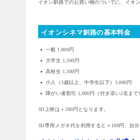
イオン釧路でのお買い物のついでに、イオ
イオンシネマ釧路の基本料金
一般
1,800
円
大学生
1,500
円
高校生
1,300
円
小人（
3
歳以上、中学生以下）
1,000
円
障がい者割引
1,000
円（付き添い
2
名まで
3D
上映は＋
300
円となります。
3D
専用メガネ代を利用すると＋
100
円、自分