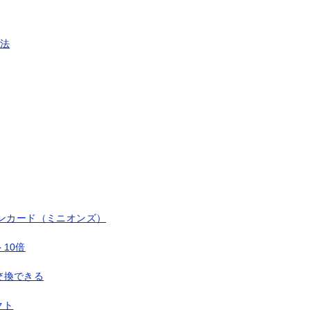
方法
ンカード（ミニオンズ）
10倍
交換できる
クト