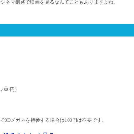
ンシネマ釧路で映画を見るなんてこともありますよね。
1,000
円）
で
3D
メガネを持参する場合は
100
円は不要です。