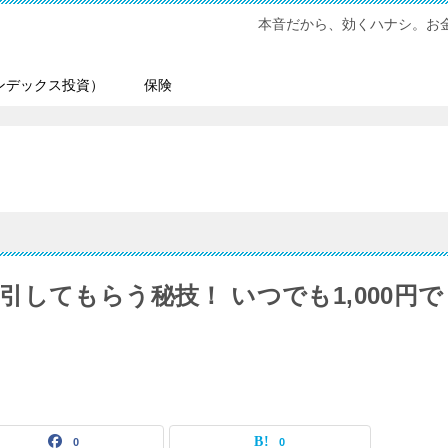
本音だから、効くハナシ。お金
ンデックス投資）
保険
してもらう秘技！ いつでも1,000円で
0
0