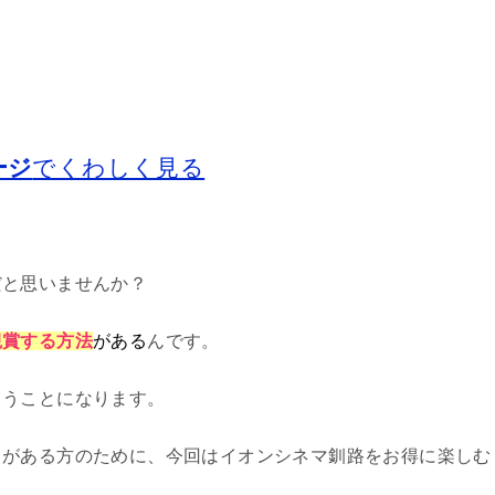
ージ
でくわしく見る
だと思いませんか？
観賞する
方法
がある
んです。
まうことになります。
とがある
方のために、今回は
イオンシネマ釧路
を
お得に
楽しむ