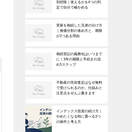
別控除｜使えるかを4つの判
定で自分で確かめる
実家を相続した兄弟の分け方
｜換価分割の進め方と、期限
が2つある理由
相続登記の義務化はいつまで
に｜3年の期限と手続きの流
れ5ステップ
不動産の売却査定はなぜ無料
で受けられるのか。仕組みと
注意点をぜんぶ書きます
インデックス投資の続け方｜
やめたくなる時に選べる3つ
の操作と考え方