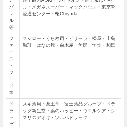
ア
紳士服のAOKI・ライトオン・紳士服はるや
パ
ま・メガネスーパー・マックハウス・東京靴
レ
流通センター・靴Chiyoda
ル
等
フ
スシロー・くら寿司・ピザーラ・松屋・上島
ァ
珈琲・はなの舞・白木屋・魚民・笑笑・和民
ー
ス
ト
フ
ー
ド
等
ド
スギ薬局・薬王堂・富士薬品グループ・ドラ
ラ
ッグ新生堂・薬のハッピー・ウエルシア・ク
ッ
スリのアオキ・ツルハドラッグ
グ