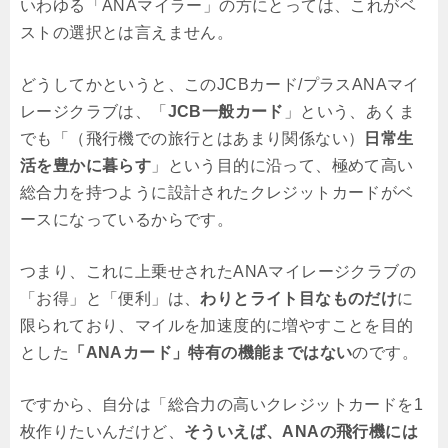
いわゆる「ANAマイラー」の方にとっては、これがベ
ストの選択とは言えません。
どうしてかというと、このJCBカード/プラスANAマイ
レージクラブは、「
JCB一般カード
」という、あくま
でも「（飛行機での旅行とはあまり関係ない）
日常生
活を豊かに暮らす
」という目的に沿って、極めて高い
総合力を持つように設計されたクレジットカードがベ
ースになっているからです。
つまり、これに上乗せされたANAマイレージクラブの
「お得」と「便利」は、
わりとライト目なものだけ
に
限られており、マイルを加速度的に増やすことを目的
とした
「ANAカード」特有の機能まではない
のです。
ですから、自分は「総合力の高いクレジットカードを1
枚作りたいんだけど、
そういえば、ANAの飛行機には