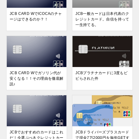
JCB CARD WでICOCAのチャ
JCB一般カードは日本代表のク
ージはできるのか？！
レジットカード。自信を持って
一生持てる。
JCB CARD Wでガソリン代が
JCBプラチナカードに3度もビ
安くなる！！その理由を徹底解
ビらされた件
説♪
JCBでおすすめのカードはこれ
JCBドライバーズプラスカード
だ！今選ぶべきクレジットカー
で現金7万2000円を毎年GETす