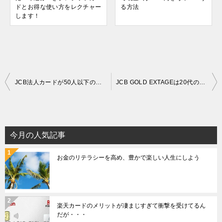
ドとお得な使い方をレクチャー
る方法
します！
投
JCB法人カードが50人以下の会社社長や個人事業主にイチオシのワケ
JCB GOLD EXTAGEは20代のゴールドカードではベストだと思う
稿
ナ
ビ
ゲ
今月の人気記事
ー
お金のリテラシーを高め、豊かで楽しい人生にしよう
シ
ョ
ン
楽天カードのメリットが凄まじすぎて衝撃を受けてるん
だが・・・