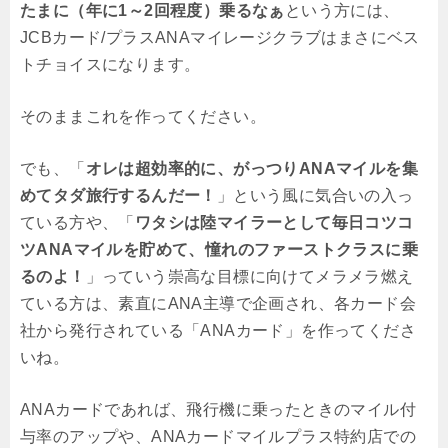
たまに（年に1～2回程度）乗るなぁ
という方には、
JCBカード/プラスANAマイレージクラブはまさにベス
トチョイスになります。
そのままこれを作ってください。
でも、「
オレは超効率的に、がっつりANAマイルを集
めてタダ旅行するんだー！
」という風に気合いの入っ
ている方や、「
ワタシは陸マイラーとして毎日コツコ
ツANAマイルを貯めて、憧れのファーストクラスに乗
るのよ！
」っていう崇高な目標に向けてメラメラ燃え
ている方は、素直にANA主導で企画され、各カード会
社から発行されている「ANAカード」を作ってくださ
いね。
ANAカードであれば、飛行機に乗ったときのマイル付
与率のアップや、ANAカードマイルプラス特約店での