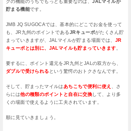
クの機能のうちでもっとも重要なのは、
JALマイルが
貯まる機能
です。
JMB JQ SUGOCAでは、基本的にどこでお金を使って
も、JR九州のポイントである
JRキューポ
がたくさん貯
まっていきますが、JALマイルが貯まる場面では、
JR
キューポとは別に、JALマイルも貯まっていきます
。
要するに、ポイント還元をJR九州とJALの双方から、
ダブルで受けられる
という驚愕のおトクさなんです。
そして、貯まったマイルは
あちこちで便利に使え
、さ
らには
他の種類のポイントと自在に交換
して、より多
くの場面で使えるように工夫されています。
順に見ていきましょう。