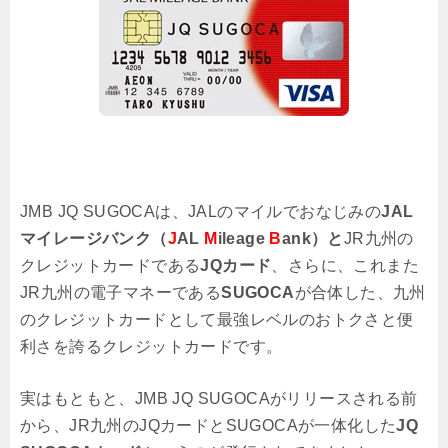
JMB JQ SUGOCAは、JALのマイルでおなじみの
JAL
マイレージバンク
（
J
AL
M
ileage
B
ank）と
JR九州の
クレジットカードである
JQカード
、さらに、これまた
JR九州の電子マネーである
SUGOCA
が合体した、九州
のクレジットカードとして最強レベルのおトクさと便
利さを誇るクレジットカードです。
実はもともと、JMB JQ SUGOCAがリリースされる前
から、JR九州のJQカードとSUGOCAが一体化した
JQ