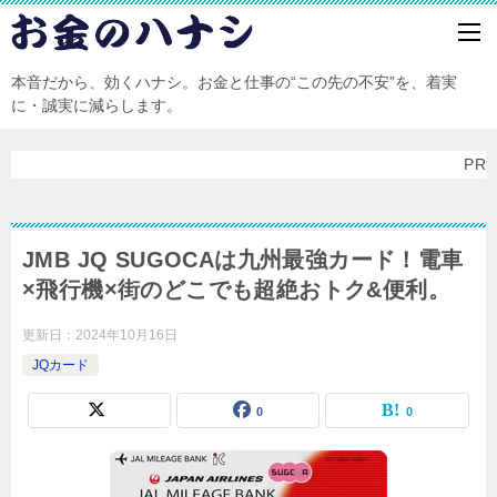
本音だから、効くハナシ。お金と仕事の“この先の不安”を、着実
に・誠実に減らします。
PR
JMB JQ SUGOCAは九州最強カード！電車
×飛行機×街のどこでも超絶おトク&便利。
更新日：
2024年10月16日
JQカード
0
0