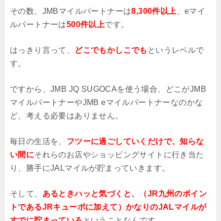
その数、JMBマイルパートナーは
8,300件以上
、eマイ
ルパートナーは
500件以上
です。
はっきり言って、
どこでもかしこでも
というレベルで
す。
ですから、JMB JQ SUGOCAを使う場合、どこがJMB
マイルパートナーやJMB eマイルパートナーなのかな
ど、考える必要はありません。
毎日の生活を、
フツーに過ごしていくだけで、知らな
い間に
それらのお店やショッピングサイトに行き当た
り、勝手にJALマイルが貯まっていきます。
そして、
あるときハッと気づくと、（JR九州のポイン
トであるJRキューポに加えて）かなりのJALマイルが
すでに貯まっている
ということなんです。