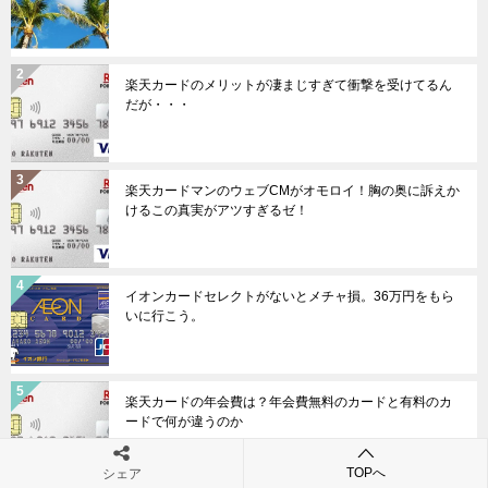
ョ
ン
楽天カードのメリットが凄まじすぎて衝撃を受けてるん
だが・・・
楽天カードマンのウェブCMがオモロイ！胸の奥に訴えか
けるこの真実がアツすぎるゼ！
イオンカードセレクトがないとメチャ損。36万円をもら
いに行こう。
楽天カードの年会費は？年会費無料のカードと有料のカ
ードで何が違うのか
TOPへ
シェア