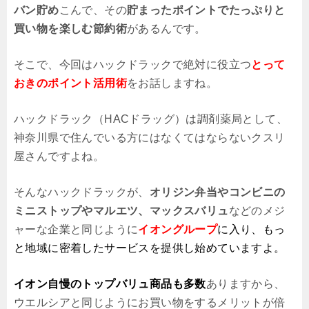
バン貯め
こんで、その
貯まったポイントでたっぷりと
買い物を楽しむ節約術
があるんです。
そこで、今回はハックドラックで絶対に役立つ
とって
おきのポイント活用術
をお話しますね。
ハックドラック（HACドラッグ）は調剤薬局として、
神奈川県で住んでいる方にはなくてはならないクスリ
屋さんですよね。
そんなハックドラックが、
オリジン弁当やコンビニの
ミニストップやマルエツ、マックスバリュ
などのメジ
ャーな企業と同じように
イオングループ
に入り、もっ
と地域に密着したサービスを提供し始めていますよ。
イオン自慢のトップバリュ商品も多数
ありますから、
ウエルシアと同じようにお買い物をするメリットが倍