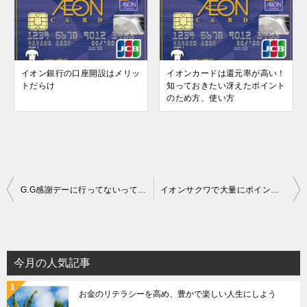
イオン銀行の口座開設はメリッ
イオンカードは還元率が高い！
トだらけ
知っておきたい冴えたポイント
のため方、使い方
投
G.G感謝デーに行ってないって？！55歳以上ならイオンで5％オフなのでメチャお得ですよ！
イオンサクワで大量にポイントやクーポンをGETする秘技
稿
ナ
ビ
ゲ
今月の人気記事
ー
お金のリテラシーを高め、豊かで楽しい人生にしよう
シ