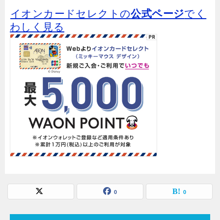
イオンカードセレクトの
公式ページ
でく
わしく見る
0
0