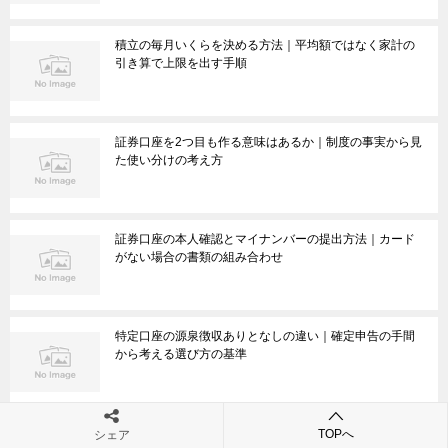
積立の毎月いくらを決める方法｜平均額ではなく家計の
引き算で上限を出す手順
証券口座を2つ目も作る意味はあるか｜制度の事実から見
た使い分けの考え方
証券口座の本人確認とマイナンバーの提出方法｜カード
がない場合の書類の組み合わせ
特定口座の源泉徴収ありとなしの違い｜確定申告の手間
から考える選び方の基準
看護師の転職サイトはなぜ無料か｜法律と手数料の仕組
TOPへ
シェア