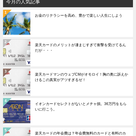
ゲ
今月の人気記事
ー
お金のリテラシーを高め、豊かで楽しい人生にしよう
シ
ョ
ン
楽天カードのメリットが凄まじすぎて衝撃を受けてるん
だが・・・
楽天カードマンのウェブCMがオモロイ！胸の奥に訴えか
けるこの真実がアツすぎるゼ！
イオンカードセレクトがないとメチャ損。36万円をもら
いに行こう。
楽天カードの年会費は？年会費無料のカードと有料のカ