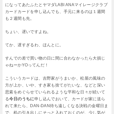
になってあたふたとヤマダLABI ANAマイレージクラブ
カードカードを申し込んでも、手元に来るのは１週間
も２週間も先。
ちょい、遅いですよね。
てか、遅すぎるわ、ほんとに。
すんでの差で買い物の日に間に合わなかったら大損じ
ゃねーかYOってんだ！
こういうカードは、吉野家がうまいか、松屋の風味の
方が上か、いや、すき家も捨てがたいな、などと深い
思索をめぐらせていられるような平和な日々が続いて
る
今日のうちに
申し込んでおいて、カードが家に送ら
れて来たら、DAN-DAN待ち遠しくなる決戦の金曜日ま
で、机の引き出しにそっと入れておくのが、少し気が